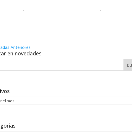
radas Anteriores
ar en novedades
ivos
vos
gorías