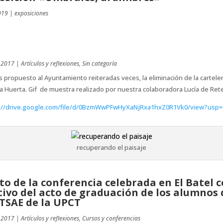
019
|
exposiciones
 2017
|
Artículos y reflexiones
,
Sin categoría
propuesto al Ayuntamiento reiteradas veces, la eliminación de la carteler
a Huerta. Gif de muestra realizado por nuestra colaboradora Lucía de Ret
://drive.google.com/file/d/0BzmWwPFwHyXaNjRxa1hxZ0R1Vk0/view?usp=
recuperando el paisaje
to de la conferencia celebrada en El Batel 
ivo del acto de graduación de los alumnos 
ETSAE de la UPCT
 2017
|
Artículos y reflexiones
,
Cursos y conferencias