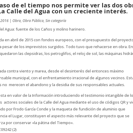
paso de el tiempo nos permite ver las dos ob
La Calle del Agua con un creciente interés.
 2016
|
Obra
,
Obra Pública
,
Sin categoría
del Agua: fuente de los Caños y molino harinero.
da en abril de 2015 con fondos europeos, con el presupuesto del proyect
l a pesar de los imprevistos surgidos. Todo tuvo que rehacerse en obra. En
quedaron las clepsidras, los petroglifos, el reloj de sol, las máquinas hidrá
ada contra viento y marea, desde el desinterés del entonces máximo
sable municipal, con el enfrentamiento irracional de algunos vecinos. Es
s no merecen el abandono y la desidia de sus responsables actuales.
sta en valor de la Información introduciendo el testimonio intangible de l
s actores sociales de la Calle del Agua mediante el uso de códigos QR y v
ado por Frodo García Conde y la maqueta de fundición de aluminio que
ncia el Lugar, constituyen el aspecto más relevante del proyecto que se
za por conservar «la pátina del Tiempo».