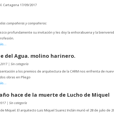
el. Cartagena 17/09/2017
adas compañeras y compañeros:
zco profundamente su invitación y les doy la enhorabuena y la bienvenid
rofesión.
más…
le del Agua. molino harinero.
 2017
|
Sin categoría
sentación a los premios de arquitectura de la CARM nos enfrenta de nuev
dos obras en Pliego
más…
año hace de la muerte de Lucho de Miquel
 2017
|
Sin categoría
de Miquel. El arquitecto Luis Miquel Suarez Inclán murió el 28 de julio de 2