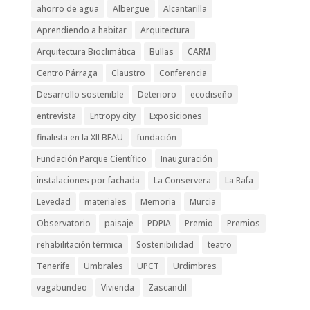
ahorro de agua
Albergue
Alcantarilla
Aprendiendo a habitar
Arquitectura
Arquitectura Bioclimática
Bullas
CARM
Centro Párraga
Claustro
Conferencia
Desarrollo sostenible
Deterioro
ecodiseño
entrevista
Entropy city
Exposiciones
finalista en la XII BEAU
fundación
Fundación Parque Científico
Inauguración
instalaciones por fachada
La Conservera
La Rafa
Levedad
materiales
Memoria
Murcia
Observatorio
paisaje
PDPIA
Premio
Premios
rehabilitación térmica
Sostenibilidad
teatro
Tenerife
Umbrales
UPCT
Urdimbres
vagabundeo
Vivienda
Zascandil