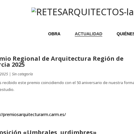
OBRA
ACTUALIDAD
QUIÉNE
mio Regional de Arquitectura Región de
cia 2025
 2025
|
Sin categoría
recibido este premio coincidiendo con el 50 aniversario de nuestra form
estudio.
://premiosarquitecturarm.carm.es/
osición «Umbrales, urdimbres»