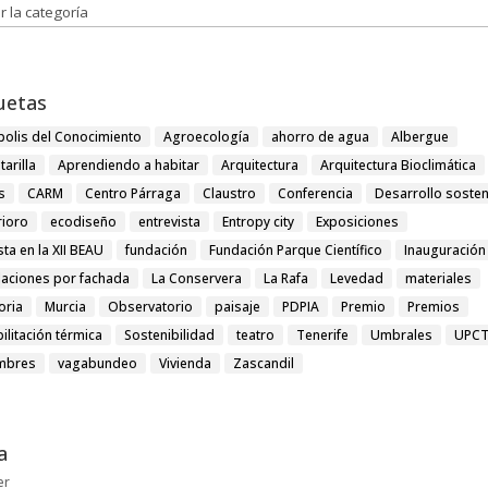
orías
uetas
polis del Conocimiento
Agroecología
ahorro de agua
Albergue
tarilla
Aprendiendo a habitar
Arquitectura
Arquitectura Bioclimática
s
CARM
Centro Párraga
Claustro
Conferencia
Desarrollo sosten
rioro
ecodiseño
entrevista
Entropy city
Exposiciones
ista en la XII BEAU
fundación
Fundación Parque Científico
Inauguración
laciones por fachada
La Conservera
La Rafa
Levedad
materiales
ria
Murcia
Observatorio
paisaje
PDPIA
Premio
Premios
ilitación térmica
Sostenibilidad
teatro
Tenerife
Umbrales
UPC
mbres
vagabundeo
Vivienda
Zascandil
a
er