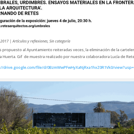
 2017
|
Artículos y reflexiones
,
Sin categoría
propuesto al Ayuntamiento reiteradas veces, la eliminación de la carteler
a Huerta. Gif de muestra realizado por nuestra colaboradora Lucía de Ret
://drive.google.com/file/d/0BzmWwPFwHyXaNjRxa1hxZ0R1Vk0/view?usp=