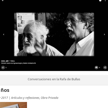
Conversaciones en la Rafa de Bullas
años
y 2017
|
Artículos y reflexiones
,
Obra Privada