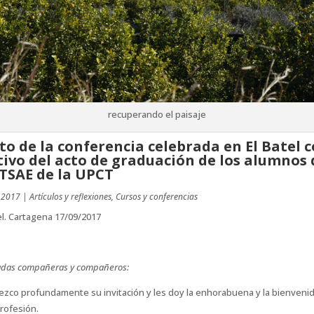
recuperando el paisaje
to de la conferencia celebrada en El Batel 
ivo del acto de graduación de los alumnos 
ETSAE de la UPCT
 2017
|
Artículos y reflexiones
,
Cursos y conferencias
el. Cartagena 17/09/2017
adas compañeras y compañeros:
zco profundamente su invitación y les doy la enhorabuena y la bienvenid
rofesión.