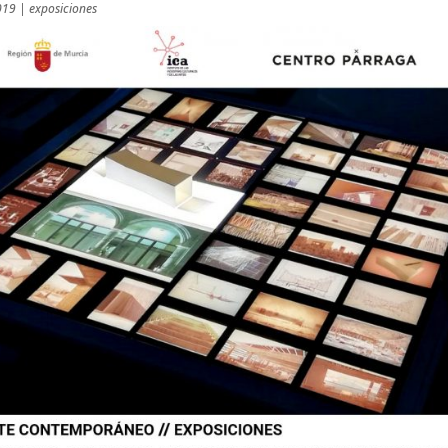
019
|
exposiciones