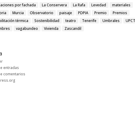
laciones por fachada
La Conservera
La Rafa
Levedad
materiales
ria
Murcia
Observatorio
paisaje
PDPIA
Premio
Premios
ilitación térmica
Sostenibilidad
teatro
Tenerife
Umbrales
UPC
mbres
vagabundeo
Vivienda
Zascandil
a
er
e entradas
de comentarios
ress.org