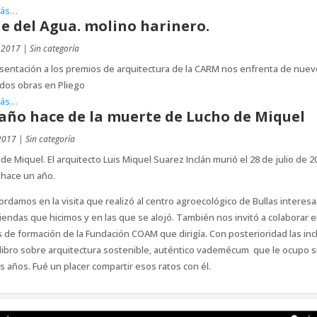
más…
le del Agua. molino harinero.
 2017
|
Sin categoría
sentación a los premios de arquitectura de la CARM nos enfrenta de nuev
dos obras en Pliego
más…
año hace de la muerte de Lucho de Miquel
 2017
|
Sin categoría
de Miquel. El arquitecto Luis Miquel Suarez Inclán murió el 28 de julio de 2
 hace un año.
ordamos en la visita que realizó al centro agroecológico de Bullas interes
viendas que hicimos y en las que se alojó. También nos invitó a colaborar e
 de formación de la Fundación COAM que dirigía. Con posterioridad las inc
libro sobre arquitectura sostenible, auténtico vademécum que le ocupo 
s años. Fué un placer compartir esos ratos con él.