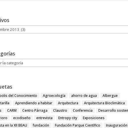
ivos
vos
gorías
orías
uetas
polis del Conocimiento
Agroecología
ahorro de agua
Albergue
tarilla
Aprendiendo a habitar
Arquitectura
Arquitectura Bioclimática
s
CARM
Centro Párraga
Claustro
Conferencia
Desarrollo sosten
rioro
ecodiseño
entrevista
Entropy city
Exposiciones
ista en la XII BEAU
fundación
Fundación Parque Científico
Inauguración