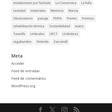
instalaciones por fachada
La Conservera
La Rafa
Levedad
materiales
Memoria
Murcia
Observatorio
paisaje
PDPIA
Premio
Premios
rehabilitación térmica
Sostenibilidad
teatro
Tenerife
Umbrales
UPCT
Urdimbres
vagabundeo
Vivienda
Zascandil
Meta
Acceder
Feed de entradas
Feed de comentarios
WordPress.org