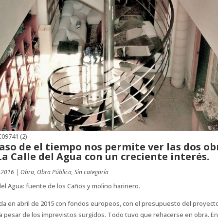
paso de el tiempo nos permite ver las dos ob
La Calle del Agua con un creciente interés.
 2016
|
Obra
,
Obra Pública
,
Sin categoría
del Agua: fuente de los Caños y molino harinero.
da en abril de 2015 con fondos europeos, con el presupuesto del proyect
l a pesar de los imprevistos surgidos. Todo tuvo que rehacerse en obra. En