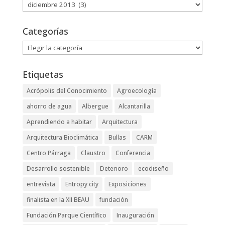
Archivos
Categorías
Categorías
Etiquetas
Acrópolis del Conocimiento
Agroecología
ahorro de agua
Albergue
Alcantarilla
Aprendiendo a habitar
Arquitectura
Arquitectura Bioclimática
Bullas
CARM
Centro Párraga
Claustro
Conferencia
Desarrollo sostenible
Deterioro
ecodiseño
entrevista
Entropy city
Exposiciones
finalista en la XII BEAU
fundación
Fundación Parque Científico
Inauguración