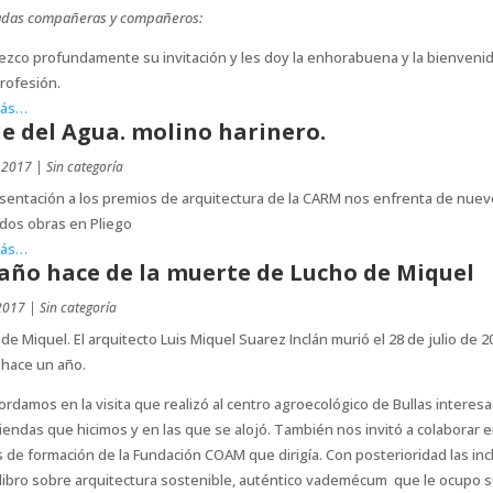
adas compañeras y compañeros:
zco profundamente su invitación y les doy la enhorabuena y la bienvenid
rofesión.
más…
le del Agua. molino harinero.
 2017
|
Sin categoría
sentación a los premios de arquitectura de la CARM nos enfrenta de nuev
dos obras en Pliego
más…
año hace de la muerte de Lucho de Miquel
 2017
|
Sin categoría
de Miquel. El arquitecto Luis Miquel Suarez Inclán murió el 28 de julio de 2
 hace un año.
ordamos en la visita que realizó al centro agroecológico de Bullas interes
viendas que hicimos y en las que se alojó. También nos invitó a colaborar e
 de formación de la Fundación COAM que dirigía. Con posterioridad las inc
libro sobre arquitectura sostenible, auténtico vademécum que le ocupo 