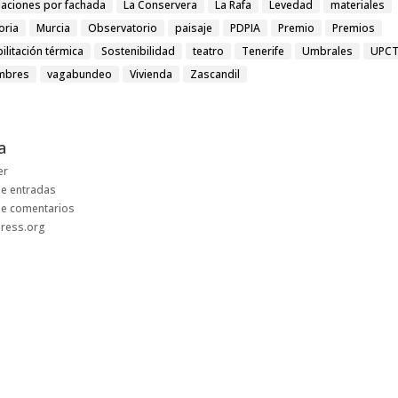
laciones por fachada
La Conservera
La Rafa
Levedad
materiales
ria
Murcia
Observatorio
paisaje
PDPIA
Premio
Premios
ilitación térmica
Sostenibilidad
teatro
Tenerife
Umbrales
UPC
mbres
vagabundeo
Vivienda
Zascandil
a
er
e entradas
de comentarios
ress.org