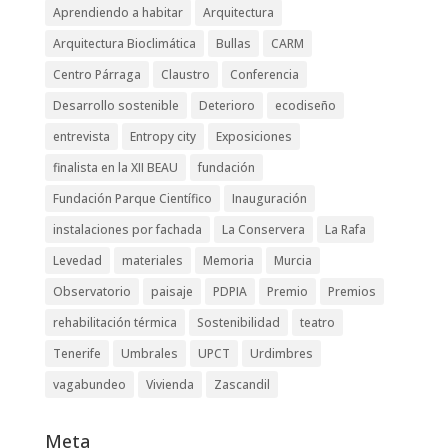
Aprendiendo a habitar
Arquitectura
Arquitectura Bioclimática
Bullas
CARM
Centro Párraga
Claustro
Conferencia
Desarrollo sostenible
Deterioro
ecodiseño
entrevista
Entropy city
Exposiciones
finalista en la XII BEAU
fundación
Fundación Parque Científico
Inauguración
instalaciones por fachada
La Conservera
La Rafa
Levedad
materiales
Memoria
Murcia
Observatorio
paisaje
PDPIA
Premio
Premios
rehabilitación térmica
Sostenibilidad
teatro
Tenerife
Umbrales
UPCT
Urdimbres
vagabundeo
Vivienda
Zascandil
Meta