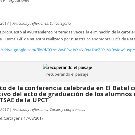
019
|
exposiciones
 2017
|
Artículos y reflexiones
,
Sin categoría
propuesto al Ayuntamiento reiteradas veces, la eliminación de la carteler
a Huerta. Gif de muestra realizado por nuestra colaboradora Lucía de Ret
://drive.google.com/file/d/0BzmWwPFwHyXaNjRxa1hxZ0R1Vk0/view?usp=
recuperando el paisaje
to de la conferencia celebrada en El Batel 
ivo del acto de graduación de los alumnos 
ETSAE de la UPCT
 2017
|
Artículos y reflexiones
,
Cursos y conferencias
el. Cartagena 17/09/2017