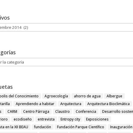
ivos
vos
gorías
orías
uetas
polis del Conocimiento
Agroecología
ahorro de agua
Albergue
tarilla
Aprendiendo a habitar
Arquitectura
Arquitectura Bioclimática
s
CARM
Centro Párraga
Claustro
Conferencia
Desarrollo sosten
rioro
ecodiseño
entrevista
Entropy city
Exposiciones
ista en la XII BEAU
fundación
Fundación Parque Científico
Inauguración