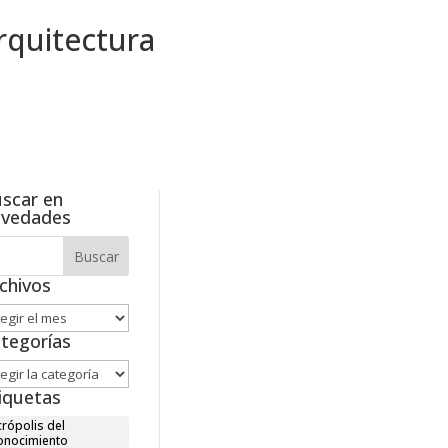
scar en
ovedades
chivos
hivos
tegorías
tegorías
iquetas
rópolis del
onocimiento