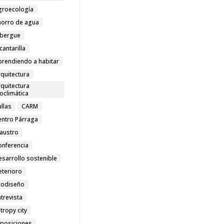
groecología
horro de agua
lbergue
cantarilla
prendiendo a habitar
quitectura
quitectura
oclimática
llas
CARM
entro Párraga
laustro
onferencia
esarrollo sostenible
eterioro
codiseño
trevista
tropy city
xposiciones