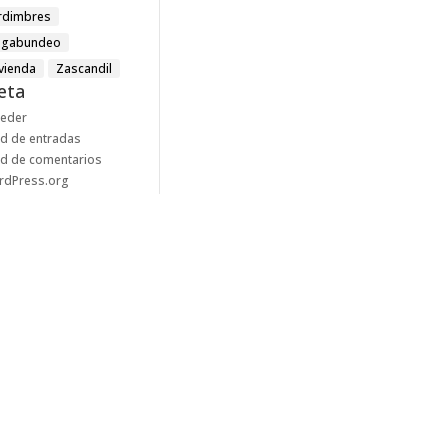
rdimbres
agabundeo
ivienda
Zascandil
eta
ceder
d de entradas
d de comentarios
rdPress.org