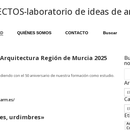
AD
QUIÉNES SOMOS
CONTACTO
Buscar
Arquitectura Región de Murcia 2025
Bu
n
diendo con el 50 aniversario de nuestra formación como estudio.
Ar
Arc
Ca
carm.es/
Ca
Et
es, urdimbres»
Ac
C