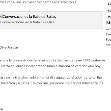
s años. Fué un placer compartir esos ratos con él.
U
v
V
M
Conversaciones en la Rafa de Bullas
Ac
Fee
Fee
Wo
Obra Privada
en de la casa-estudio de retesarquitectos realizada en 1992 conforme
La Huerta de Murcia incorporando unos elementales criterios que hoy
asa se ha transformado en un jardín siguiendo el tipo huertano: Eje
e terracota y alberca.El microclima generado mejora notablemente los
al.