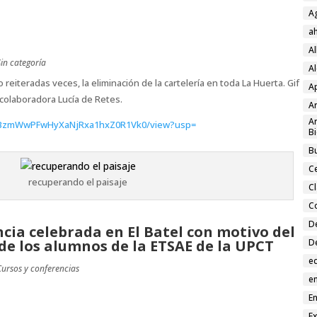
A
a
A
Sin categoría
Al
iteradas veces, la eliminación de la cartelería en toda La Huerta. Gif
A
colaboradora Lucía de Retes.
Ar
Ar
/d/0BzmWwPFwHyXaNjRxa1hxZ0R1Vk0/view?usp=
Bi
Bu
C
recuperando el paisaje
C
C
D
ncia celebrada en El Batel con motivo del
de los alumnos de la ETSAE de la UPCT
D
e
Cursos y conferencias
en
En
E