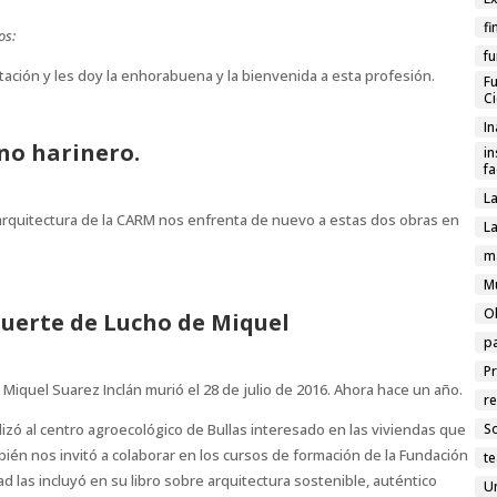
fi
os:
f
ción y les doy la enhorabuena y la bienvenida a esta profesión.
F
Ci
I
ino harinero.
in
f
L
arquitectura de la CARM nos enfrenta de nuevo a estas dos obras en
La
m
M
O
uerte de Lucho de Miquel
p
P
s Miquel Suarez Inclán murió el 28 de julio de 2016. Ahora hace un año.
re
lizó al centro agroecológico de Bullas interesado en las viviendas que
So
bién nos invitó a colaborar en los cursos de formación de la Fundación
te
d las incluyó en su libro sobre arquitectura sostenible, auténtico
U