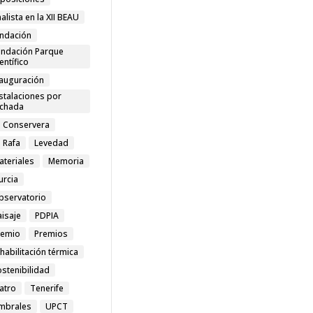
nalista en la XII BEAU
undación
undación Parque
entífico
nauguración
stalaciones por
achada
a Conservera
 Rafa
Levedad
ateriales
Memoria
urcia
bservatorio
aisaje
PDPIA
remio
Premios
habilitación térmica
stenibilidad
atro
Tenerife
mbrales
UPCT