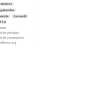
rdimbres
agabundeo
ivienda
Zascandil
eta
ceder
d de entradas
d de comentarios
rdPress.org