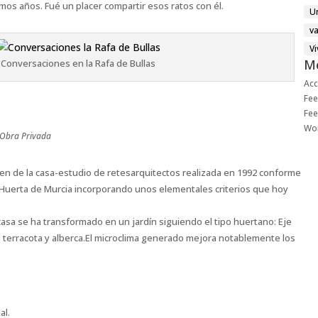
s años. Fué un placer compartir esos ratos con él.
U
v
V
M
Conversaciones en la Rafa de Bullas
Ac
Fee
Fee
Wo
Obra Privada
en de la casa-estudio de retesarquitectos realizada en 1992 conforme
La Huerta de Murcia incorporando unos elementales criterios que hoy
asa se ha transformado en un jardín siguiendo el tipo huertano: Eje
e terracota y alberca.El microclima generado mejora notablemente los
al.