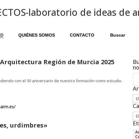
AD
QUIÉNES SOMOS
CONTACTO
Buscar
Arquitectura Región de Murcia 2025
Bu
n
diendo con el 50 aniversario de nuestra formación como estudio.
Ar
Arc
Ca
carm.es/
Ca
Et
es, urdimbres»
Ac
C