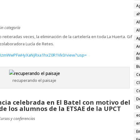
A
a
A
Sin categoría
Al
iteradas veces, la eliminación de la cartelería en toda La Huerta. Gif
A
colaboradora Lucía de Retes.
Ar
Ar
/d/0BzmWwPFwHyXaNjRxa1hxZ0R1Vk0/view?usp=
Bi
Bu
C
recuperando el paisaje
C
C
D
ncia celebrada en El Batel con motivo del
de los alumnos de la ETSAE de la UPCT
D
e
Cursos y conferencias
en
En
E