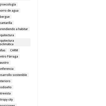
groecología
horro de agua
lbergue
cantarilla
prendiendo a habitar
quitectura
quitectura
oclimática
llas
CARM
entro Párraga
laustro
onferencia
esarrollo sostenible
eterioro
codiseño
trevista
tropy city
xposiciones