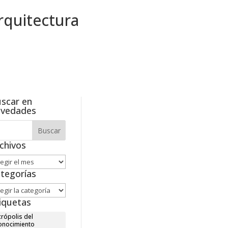
scar en
ovedades
chivos
hivos
tegorías
tegorías
iquetas
rópolis del
onocimiento