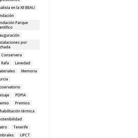
nalista en la XII BEAU
undación
undación Parque
entífico
nauguración
stalaciones por
achada
a Conservera
 Rafa
Levedad
ateriales
Memoria
urcia
bservatorio
aisaje
PDPIA
remio
Premios
habilitación térmica
stenibilidad
atro
Tenerife
mbrales
UPCT