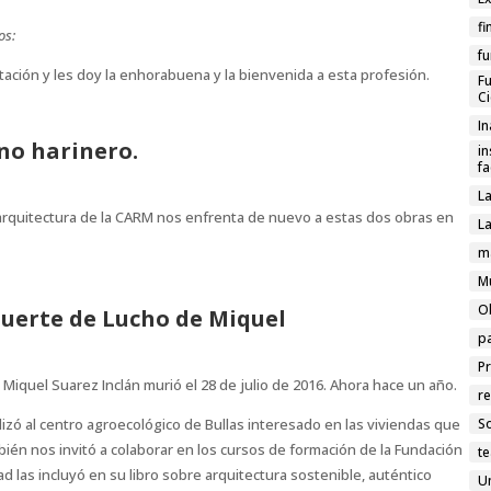
fi
os:
f
ción y les doy la enhorabuena y la bienvenida a esta profesión.
F
Ci
I
ino harinero.
in
f
L
arquitectura de la CARM nos enfrenta de nuevo a estas dos obras en
La
m
M
O
uerte de Lucho de Miquel
p
P
s Miquel Suarez Inclán murió el 28 de julio de 2016. Ahora hace un año.
re
lizó al centro agroecológico de Bullas interesado en las viviendas que
So
bién nos invitó a colaborar en los cursos de formación de la Fundación
te
d las incluyó en su libro sobre arquitectura sostenible, auténtico
U