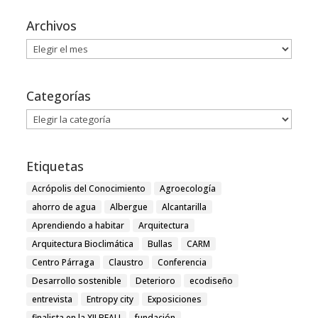
Archivos
Archivos
Categorías
Categorías
Etiquetas
Acrópolis del Conocimiento
Agroecología
ahorro de agua
Albergue
Alcantarilla
Aprendiendo a habitar
Arquitectura
Arquitectura Bioclimática
Bullas
CARM
Centro Párraga
Claustro
Conferencia
Desarrollo sostenible
Deterioro
ecodiseño
entrevista
Entropy city
Exposiciones
finalista en la XII BEAU
fundación