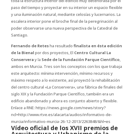
toda la estructura interior del edificio muy deteriorada por el
paso del tiempo y proyectar en su interior un espacio flexible
y una iluminación natural, mediante celosías y lucernarios. La
escalera interior pone el broche final de la peregrinación al
poder observarse una nueva perspectiva de la Catedral de
Santiago.
Fernando de Retes
ha resultado
finalista en ésta edición
de la Bienal
por dos proyectos, El
Centro Cultural La
Conservera
y la
Sede de la Fundación Parque Científico
,
ambos en Murcia. Tres son los conceptos con los que trabaja
este arquitecto: mínima intervención, mínimo recursos y
máximo respeto a lo existente, así proyectó la rehabilitación
del centro cultural «La Conservera», una fábrica de finales del
siglo XIX y la Fundación Parque Científico, también era un
edificio abandonado y ahora es conjunto abierto y flexible.
Enlace a RNE: https://news.google.com/news/story?
ncl=http://www.rtve.es/alacarta/audios/informativo-de-
murcia/informativo-murcia-26-12-2013/2263848/&hl=es
Vídeo oficial de los XVII premios de
Arquitectura y Urbanismo de la