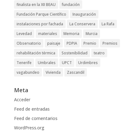
finalista en la XII BEAU
fundación
Fundación Parque Científico
Inauguración
instalaciones por fachada
La Conservera
La Rafa
Levedad
materiales
Memoria
Murcia
Observatorio
paisaje
PDPIA
Premio
Premios
rehabilitación térmica
Sostenibilidad
teatro
Tenerife
Umbrales
UPCT
Urdimbres
vagabundeo
Vivienda
Zascandil
Meta
Acceder
Feed de entradas
Feed de comentarios
WordPress.org