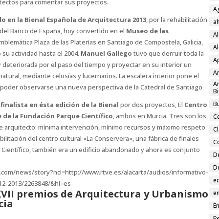
tectos para comentar sus proyectos.
A
o en la Bienal Española de Arquitectura 2013
, por la rehabilitación
a
e del Banco de España, hoy convertido en el
Museo de las
A
emblemática Plaza de las Platerías en Santiago de Compostela, Galicia,
Al
su actividad hasta el 2004.
Manuel Gallego
tuvo que derruir toda la
A
y deteriorada por el paso del tiempo y proyectar en su interior un
Ar
natural, mediante celosías y lucernarios. La escalera interior pone el
Ar
al poder observarse una nueva perspectiva de la Catedral de Santiago.
Bi
Bu
o
finalista en ésta edición de la Bienal
por dos proyectos, El
Centro
 de la Fundación Parque Científico
, ambos en Murcia. Tres son los
C
e arquitecto: mínima intervención, mínimo recursos y máximo respeto
C
abilitación del centro cultural «La Conservera», una fábrica de finales
C
e Científico, también era un edificio abandonado y ahora es conjunto
D
D
e.com/news/story?ncl=http://www.rtve.es/alacarta/audios/informativo-
e
-12-2013/2263848/&hl=es
 XVII premios de Arquitectura y Urbanismo
en
cia
En
E