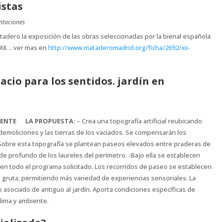
istas
ntaciones
tadero la exposición de las obras seleccionadas por la bienal española
XII… ver mas en
http://www.mataderomadrid.org/ficha/2692/xii-
cio para los sentidos. jardín en
GENTE
LA PROPUESTA:
– Crea una topografía artificial reubicando
demoliciones y las tierras de los vaciados. Se compensarán los
-Sobre esta topografía se plantean paseos elevados entre praderas de
rde profundo de los laureles del perímetro. -Bajo ella se establecen
n todo el programa solicitado. Los recorridos de paseo se establecen
gruta, permitiendo más variedad de experiencias sensoriales. La
io asociado de antiguo al jardín. Aporta condiciones específicas de
lima y ambiente.