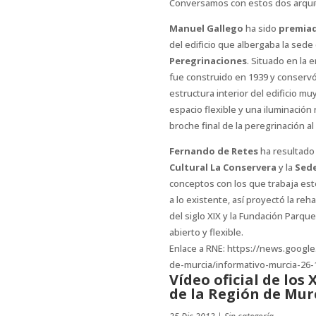
Conversamos con estos dos arqui
Manuel Gallego
ha sido
premiad
del edificio que albergaba la sed
Peregrinaciones
. Situado en la 
fue construido en 1939 y conservó 
estructura interior del edificio mu
espacio flexible y una iluminación 
broche final de la peregrinación 
Fernando de Retes
ha resultad
Cultural La Conservera
y la
Sede
conceptos con los que trabaja est
a lo existente, así proyectó la reh
del siglo XIX y la Fundación Parqu
abierto y flexible.
Enlace a RNE: https://news.googl
de-murcia/informativo-murcia-26
Vídeo oficial de los
de la Región de Mur