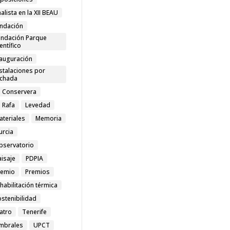
nalista en la XII BEAU
undación
undación Parque
entífico
nauguración
stalaciones por
achada
a Conservera
 Rafa
Levedad
ateriales
Memoria
urcia
bservatorio
aisaje
PDPIA
remio
Premios
habilitación térmica
stenibilidad
atro
Tenerife
mbrales
UPCT