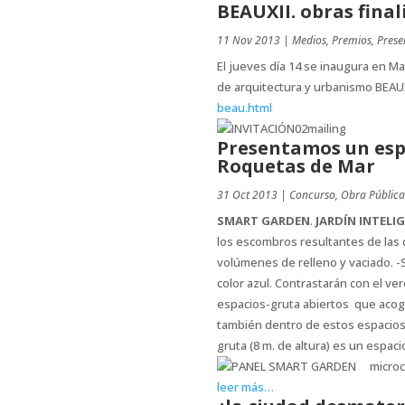
BEAUXII. obras final
11 Nov 2013
|
Medios
,
Premios
,
Prese
El jueves día 14 se inaugura en Ma
de arquitectura y urbanismo BEAU
beau.html
Presentamos un espa
Roquetas de Mar
31 Oct 2013
|
Concurso
,
Obra Pública
SMART GARDEN
.
JARDÍN INTELI
los escombros resultantes de las 
volúmenes de relleno y vaciado. 
color azul. Contrastarán con el ve
espacios-gruta abiertos que acoge
también dentro de estos espacios 
gruta (8 m. de altura) es un espac
microc
leer más…