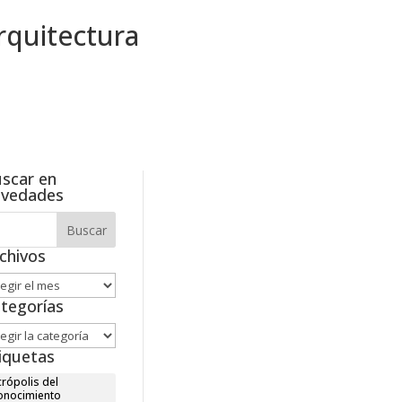
scar en
ovedades
chivos
hivos
tegorías
tegorías
iquetas
rópolis del
onocimiento