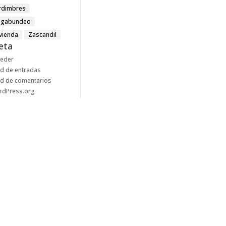
rdimbres
agabundeo
ivienda
Zascandil
eta
ceder
d de entradas
d de comentarios
rdPress.org