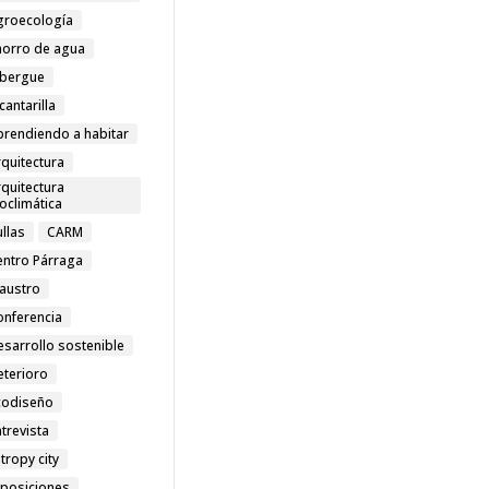
groecología
horro de agua
lbergue
cantarilla
prendiendo a habitar
quitectura
quitectura
oclimática
llas
CARM
entro Párraga
laustro
onferencia
esarrollo sostenible
eterioro
codiseño
trevista
tropy city
xposiciones