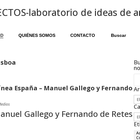
AD
QUIÉNES SOMOS
CONTACTO
Buscar
Lisboa
Bu
n
ínea España – Manuel Gallego y Fernando
Ar
Arc
edios
Ca
anuel Gallego y Fernando de Retes
Ca
Et
Ac
C