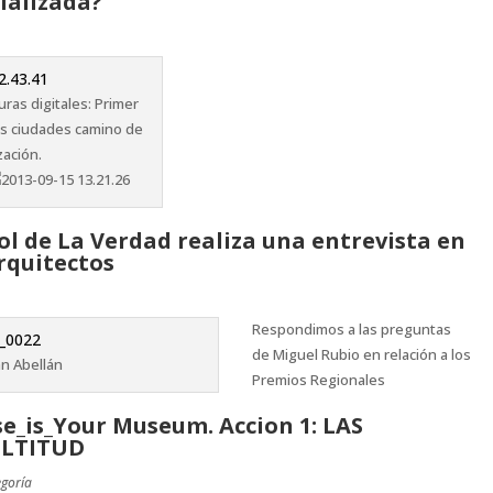
ializada?
ras digitales: Primer
as ciudades camino de
zación.
l de La Verdad realiza una entrevista en
rquitectos
Respondimos a las preguntas
de Miguel Rubio en relación a los
an Abellán
Premios Regionales
e_is_Your Museum. Accion 1: LAS
ULTITUD
egoría