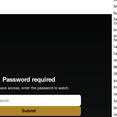
fi
f
F
Ci
I
in
f
L
La
m
M
O
p
P
re
So
te
U