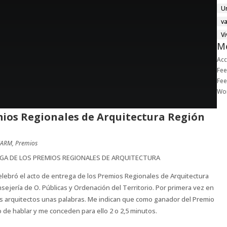
U
v
V
M
Ac
Fee
Fee
Wo
ios Regionales de Arquitectura Región
CARM
,
Premios
GA DE LOS PREMIOS REGIONALES DE ARQUITECTURA
celebró el acto de entrega de los Premios Regionales de Arquitectura
nsejería de O. Públicas y Ordenación del Territorio. Por primera vez en
los arquitectos unas palabras. Me indican que como ganador del Premio
 de hablar y me conceden para ello 2 o 2,5 minutos.