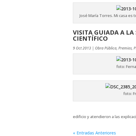
José María Torres. Mi casa es 
VISITA GUIADA A L
CIENTÍFICO
9 Oct 2013
|
Obra Pública
,
Premios
,
P
foto: Fern
foto: F
edificio y atendieron a las explica
« Entradas Anteriores