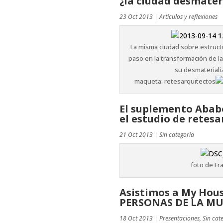
¿la ciudad desmater
23 Oct 2013
|
Artículos y reflexiones
La misma ciudad sobre estructu
paso en la transformación de l
su desmateriali
maqueta: retesarquitectos
El suplemento Ababo
el estudio de retesa
21 Oct 2013
|
Sin categoría
foto de Fr
Asistimos a My Hous
PERSONAS DE LA M
18 Oct 2013
|
Presentaciones
,
Sin cat