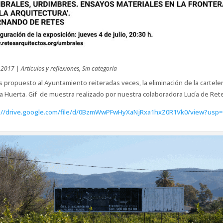
 2017
|
Artículos y reflexiones
,
Sin categoría
propuesto al Ayuntamiento reiteradas veces, la eliminación de la carteler
a Huerta. Gif de muestra realizado por nuestra colaboradora Lucía de Ret
://drive.google.com/file/d/0BzmWwPFwHyXaNjRxa1hxZ0R1Vk0/view?usp=