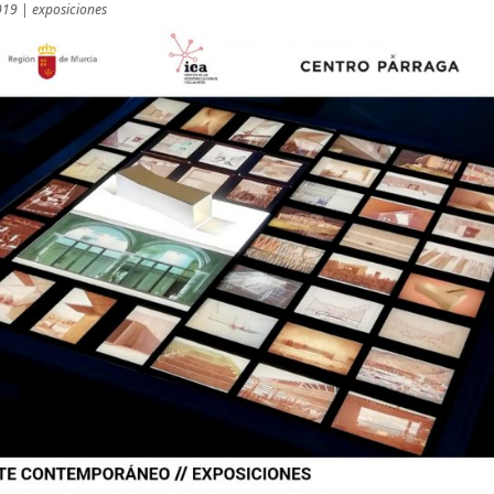
019
|
exposiciones