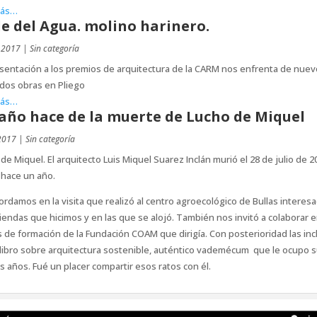
más…
le del Agua. molino harinero.
 2017
|
Sin categoría
sentación a los premios de arquitectura de la CARM nos enfrenta de nuev
dos obras en Pliego
más…
año hace de la muerte de Lucho de Miquel
 2017
|
Sin categoría
de Miquel. El arquitecto Luis Miquel Suarez Inclán murió el 28 de julio de 2
 hace un año.
ordamos en la visita que realizó al centro agroecológico de Bullas interes
viendas que hicimos y en las que se alojó. También nos invitó a colaborar e
 de formación de la Fundación COAM que dirigía. Con posterioridad las inc
libro sobre arquitectura sostenible, auténtico vademécum que le ocupo 
s años. Fué un placer compartir esos ratos con él.