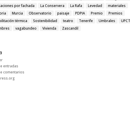
laciones por fachada
La Conservera
La Rafa
Levedad
materiales
ria
Murcia
Observatorio
paisaje
PDPIA
Premio
Premios
ilitación térmica
Sostenibilidad
teatro
Tenerife
Umbrales
UPC
mbres
vagabundeo
Vivienda
Zascandil
a
er
e entradas
de comentarios
ress.org