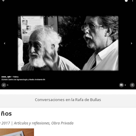
Conversaciones en la Rafa de Bullas
años
y 2017
|
Artículos y reflexiones
,
Obra Privada