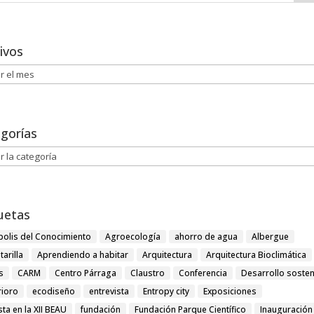
ivos
vos
gorías
orías
uetas
polis del Conocimiento
Agroecología
ahorro de agua
Albergue
tarilla
Aprendiendo a habitar
Arquitectura
Arquitectura Bioclimática
s
CARM
Centro Párraga
Claustro
Conferencia
Desarrollo sosten
rioro
ecodiseño
entrevista
Entropy city
Exposiciones
ista en la XII BEAU
fundación
Fundación Parque Científico
Inauguración