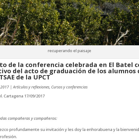
recuperando el paisaje
to de la conferencia celebrada en El Batel 
ivo del acto de graduación de los alumnos 
ETSAE de la UPCT
 2017
|
Artículos y reflexiones
,
Cursos y conferencias
el. Cartagena 17/09/2017
adas compañeras y compañeros:
zco profundamente su invitación y les doy la enhorabuena y la bienvenid
rofesión.