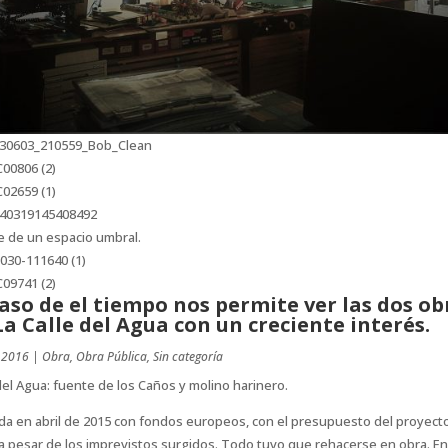
e de un espacio umbral.
paso de el tiempo nos permite ver las dos ob
La Calle del Agua con un creciente interés.
 2016
|
Obra
,
Obra Pública
,
Sin categoría
del Agua: fuente de los Caños y molino harinero.
da en abril de 2015 con fondos europeos, con el presupuesto del proyect
l a pesar de los imprevistos surgidos. Todo tuvo que rehacerse en obra. En