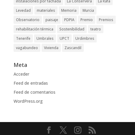
instalaciones por fachada
La Conservera
La Rafa
Levedad
materiales
Memoria
Murcia
Observatorio
paisaje
PDPIA
Premio
Premios
rehabilitación térmica
Sostenibilidad
teatro
Tenerife
Umbrales
UPCT
Urdimbres
vagabundeo
Vivienda
Zascandil
Meta
Acceder
Feed de entradas
Feed de comentarios
WordPress.org