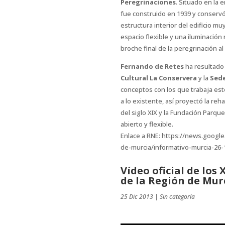
Peregrinaciones
. Situado en la 
fue construido en 1939 y conservó 
estructura interior del edificio mu
espacio flexible y una iluminación 
broche final de la peregrinación 
Fernando de Retes
ha resultad
Cultural La Conservera
y la
Sede
conceptos con los que trabaja est
a lo existente, así proyectó la reh
del siglo XIX y la Fundación Parqu
abierto y flexible.
Enlace a RNE: https://news.googl
de-murcia/informativo-murcia-26
Vídeo oficial de los
de la Región de Mur
25 Dic 2013
|
Sin categoría