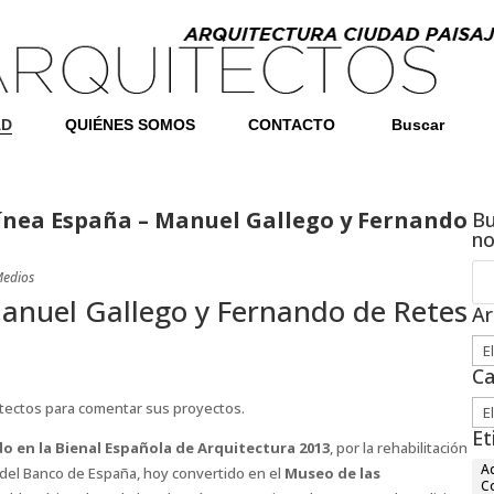
AD
QUIÉNES SOMOS
CONTACTO
Buscar
ínea España – Manuel Gallego y Fernando
Bu
n
edios
anuel Gallego y Fernando de Retes
Ar
Arc
Ca
tectos para comentar sus proyectos.
Ca
Et
o en la Bienal Española de Arquitectura 2013
, por la rehabilitación
Ac
e del Banco de España, hoy convertido en el
Museo de las
C