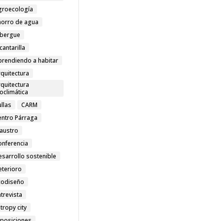
groecología
horro de agua
lbergue
cantarilla
prendiendo a habitar
quitectura
quitectura
oclimática
llas
CARM
entro Párraga
laustro
onferencia
esarrollo sostenible
eterioro
codiseño
trevista
tropy city
xposiciones