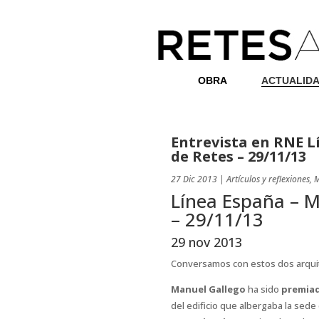
OBRA
ACTUALID
Entrevista en RNE L
de Retes – 29/11/13
27 Dic 2013
|
Artículos y reflexiones
,
M
Línea España – M
– 29/11/13
29 nov 2013
Conversamos con estos dos arqui
Manuel Gallego
ha sido
premiad
del edificio que albergaba la sed