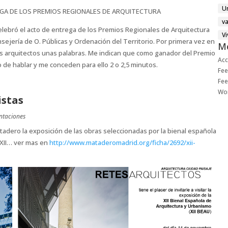
U
GA DE LOS PREMIOS REGIONALES DE ARQUITECTURA
v
celebró el acto de entrega de los Premios Regionales de Arquitectura
V
nsejería de O. Públicas y Ordenación del Territorio. Por primera vez en
M
los arquitectos unas palabras. Me indican que como ganador del Premio
Ac
 de hablar y me conceden para ello 2 o 2,5 minutos.
Fee
Fee
Wo
istas
ntaciones
tadero la exposición de las obras seleccionadas por la bienal española
XII… ver mas en
http://www.mataderomadrid.org/ficha/2692/xii-