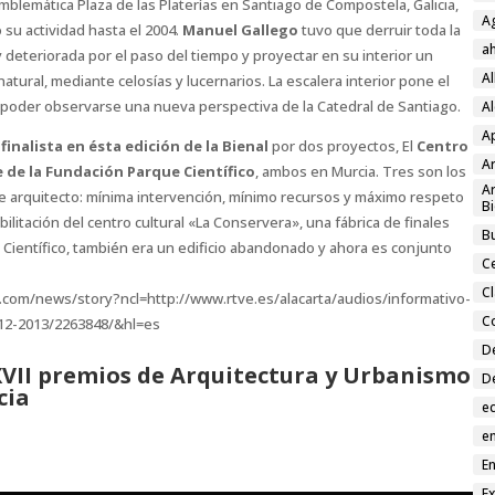
emblemática Plaza de las Platerías en Santiago de Compostela, Galicia,
A
su actividad hasta el 2004.
Manuel Gallego
tuvo que derruir toda la
a
y deteriorada por el paso del tiempo y proyectar en su interior un
A
natural, mediante celosías y lucernarios. La escalera interior pone el
al poder observarse una nueva perspectiva de la Catedral de Santiago.
Al
A
o
finalista en ésta edición de la Bienal
por dos proyectos, El
Centro
Ar
 de la Fundación Parque Científico
, ambos en Murcia. Tres son los
Ar
e arquitecto: mínima intervención, mínimo recursos y máximo respeto
Bi
abilitación del centro cultural «La Conservera», una fábrica de finales
Bu
e Científico, también era un edificio abandonado y ahora es conjunto
C
C
e.com/news/story?ncl=http://www.rtve.es/alacarta/audios/informativo-
C
-12-2013/2263848/&hl=es
D
 XVII premios de Arquitectura y Urbanismo
D
cia
e
en
En
E