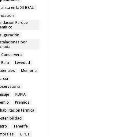
nalista en la XII BEAU
undación
undación Parque
entífico
nauguración
stalaciones por
achada
a Conservera
 Rafa
Levedad
ateriales
Memoria
urcia
bservatorio
aisaje
PDPIA
remio
Premios
habilitación térmica
stenibilidad
atro
Tenerife
mbrales
UPCT