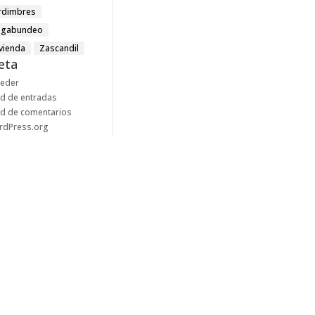
rdimbres
agabundeo
ivienda
Zascandil
eta
ceder
d de entradas
d de comentarios
rdPress.org