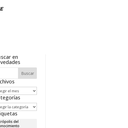
scar en
ovedades
chivos
hivos
tegorías
tegorías
iquetas
rópolis del
onocimiento