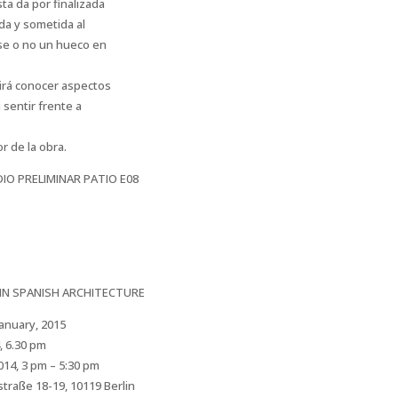
sta da por finalizada
ada y sometida al
ose o no un hueco en
tirá conocer aspectos
 sentir frente a
r de la obra.
N SPANISH ARCHITECTURE
January, 2015
, 6.30 pm
14, 3 pm – 5:30 pm
traße 18-19, 10119 Berlin