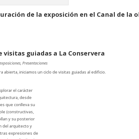
uración de la exposición en el Canal de la 
e visitas guiadas a La Conservera
exposiciones
,
Presentaciones
 abierta, iniciamos un ciclo de visitas guiadas al edificio.
xplorar el carácter
quitectura, desde
nes que conlleva su
ole (constructivas,
ollan y su posterior
n del arquitecto y
 otras expresiones de