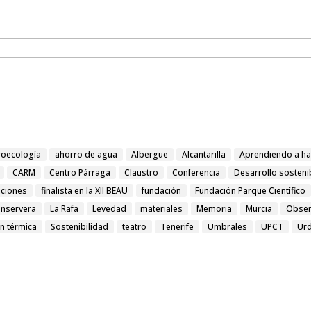
oecología
ahorro de agua
Albergue
Alcantarilla
Aprendiendo a ha
CARM
Centro Párraga
Claustro
Conferencia
Desarrollo sosteni
iciones
finalista en la XII BEAU
fundación
Fundación Parque Científico
onservera
La Rafa
Levedad
materiales
Memoria
Murcia
Obser
ón térmica
Sostenibilidad
teatro
Tenerife
Umbrales
UPCT
Ur