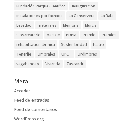
Fundación Parque Científico
Inauguración
instalaciones por fachada
La Conservera
La Rafa
Levedad
materiales
Memoria
Murcia
Observatorio
paisaje
PDPIA
Premio
Premios
rehabilitación térmica
Sostenibilidad
teatro
Tenerife
Umbrales
UPCT
Urdimbres
vagabundeo
Vivienda
Zascandil
Meta
Acceder
Feed de entradas
Feed de comentarios
WordPress.org