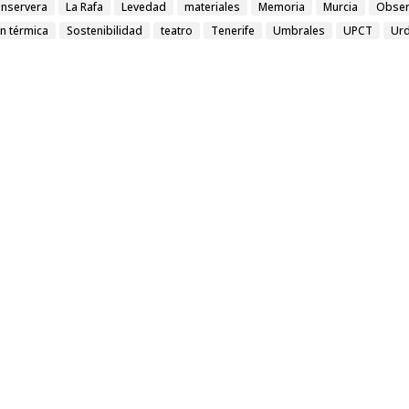
onservera
La Rafa
Levedad
materiales
Memoria
Murcia
Obser
ón térmica
Sostenibilidad
teatro
Tenerife
Umbrales
UPCT
Ur