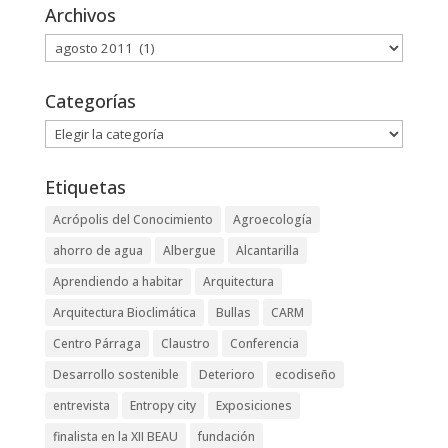
Archivos
Archivos
Categorías
Categorías
Etiquetas
Acrópolis del Conocimiento
Agroecología
ahorro de agua
Albergue
Alcantarilla
Aprendiendo a habitar
Arquitectura
Arquitectura Bioclimática
Bullas
CARM
Centro Párraga
Claustro
Conferencia
Desarrollo sostenible
Deterioro
ecodiseño
entrevista
Entropy city
Exposiciones
finalista en la XII BEAU
fundación