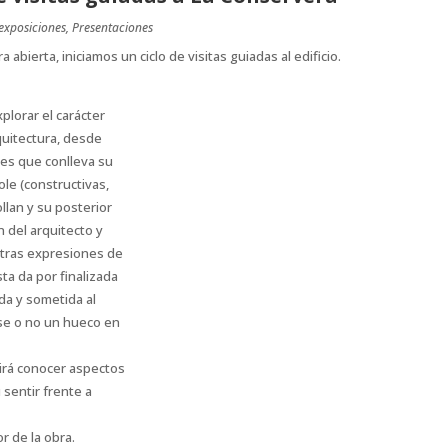
exposiciones
,
Presentaciones
 abierta, iniciamos un ciclo de visitas guiadas al edificio.
xplorar el carácter
quitectura, desde
nes que conlleva su
ole (constructivas,
ollan y su posterior
n del arquitecto y
 otras expresiones de
sta da por finalizada
ada y sometida al
ose o no un hueco en
tirá conocer aspectos
 sentir frente a
r de la obra.