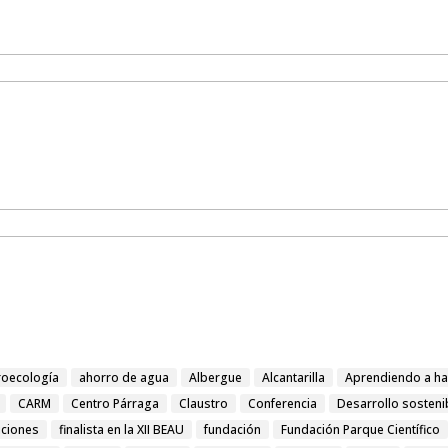
oecología
ahorro de agua
Albergue
Alcantarilla
Aprendiendo a ha
CARM
Centro Párraga
Claustro
Conferencia
Desarrollo sosteni
iciones
finalista en la XII BEAU
fundación
Fundación Parque Científico